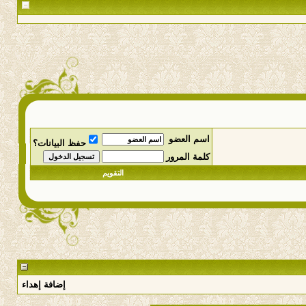
اسم العضو
حفظ البيانات؟
كلمة المرور
التقويم
إضافة إهداء