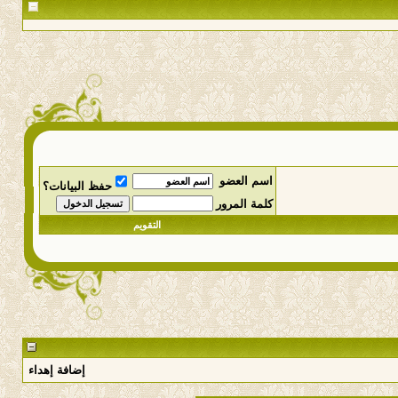
اسم العضو
حفظ البيانات؟
كلمة المرور
التقويم
إضافة إهداء