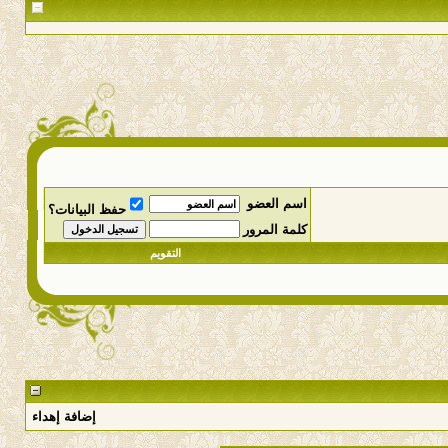
اسم العضو
حفظ البيانات؟
كلمة المرور
التقويم
إضافة إهداء