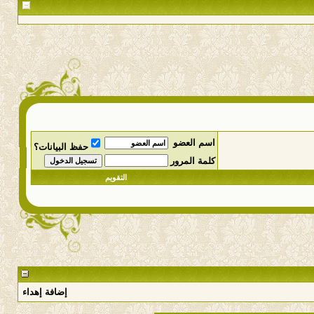
اسم العضو
حفظ البيانات؟
كلمة المرور
التقويم
إضافة إهداء