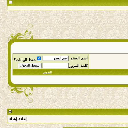
اسم العضو
حفظ البيانات؟
كلمة المرور
التقويم
إضافة إهداء