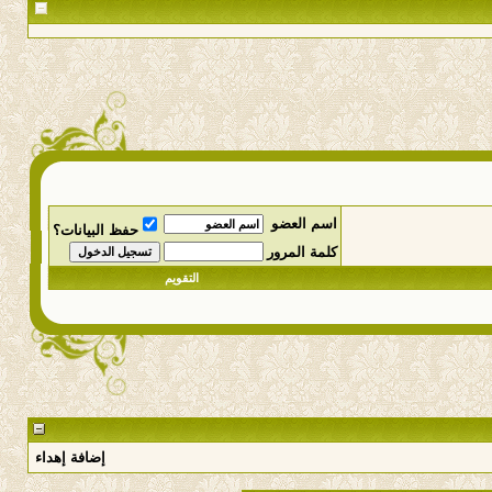
اسم العضو
حفظ البيانات؟
كلمة المرور
التقويم
إضافة إهداء