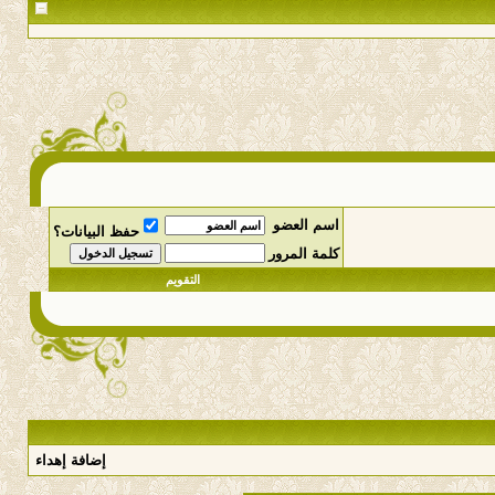
اسم العضو
حفظ البيانات؟
كلمة المرور
التقويم
إضافة إهداء