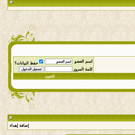
اسم العضو
حفظ البيانات؟
كلمة المرور
التقويم
إضافة إهداء