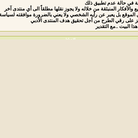
ة في حالة عدم تطبيق ذلك
والأفكار المنبثقة من خلاله ولا يجوز نقلها مطلقاً الى أي منتدى آخر
الموقع بل يعبر عن رأيه الشخصي ولا يعني بالضرورة موافقته لسياسة وق
ركيز على رقي الطرح من أجل تحقيق هدف المنتدى الأدبي
ذا البيت ..مع التقدير
الإهداءات
الابتسامات
فعالات .
ة لك .
 مختلفة مع بعض الرموز الخاصة بها.
Generic Smilies
الصورة الناتجة