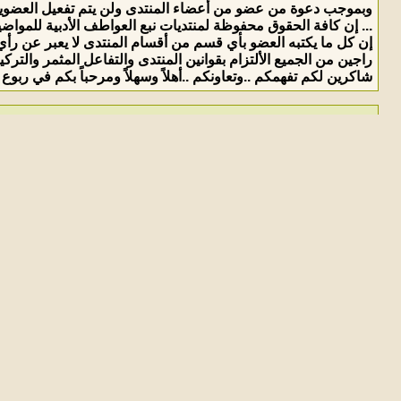
وبموجب دعوة من عضو من أعضاء المنتدى ولن يتم تفعيل العضوي
... إن كافة الحقوق محفوظة لمنتديات نبع العواطف الأدبية للمواضيع 
إن كل ما يكتبه العضو بأي قسم من أقسام المنتدى لا يعبر عن رأي 
راجين من الجميع الألتزام بقوانين المنتدى والتفاعل المثمر والت
شاكرين لكم تفهمكم ..وتعاونكم ..أهلاً وسهلاً ومرحباً بكم في ربوع ه
الابتسامات: عبارة عن صور تعبيرية صغيرة وتستخدم للتعبير عن المشاعر أو الان
إن كنت قد استخدمت البريد الإلكتروني أو الدردشة عبر الإنترنت، فستبدو واضح
حيث توجد رموز و أحرف محددة يتم تغييرها تلقائياً إلى وجوه تعبيرية .
مثلاً لو وضعت إشارة بهذا الشكل :) فسيظهر وجه ابتسامة ، و ستجد صور وجوه
ماذا أطبع