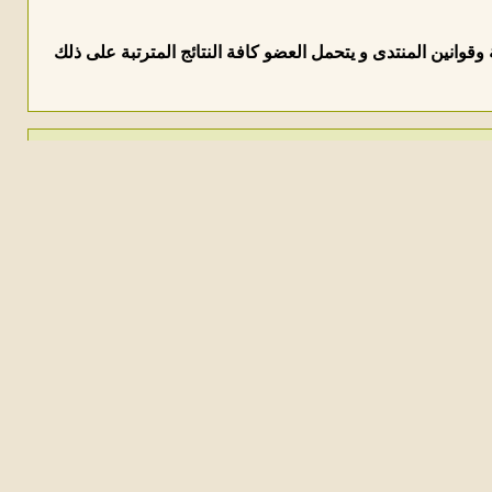
وانين المنتدى و يتحمل العضو كافة النتائج المترتبة على ذلك
دوريس سمعان
من د عوض بديوي
: حمدا وشكرا لله تعالى نرف
إضافة إهداء
المعنى