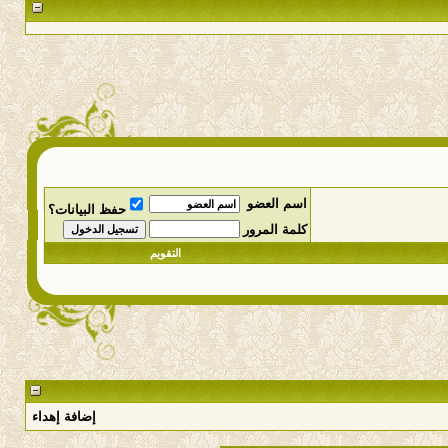
اسم العضو
حفظ البيانات؟
كلمة المرور
التقويم
إضافة إهداء