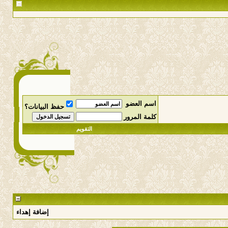
اسم العضو
حفظ البيانات؟
كلمة المرور
التقويم
إضافة إهداء