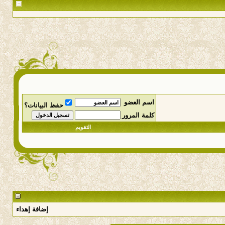
اسم العضو
حفظ البيانات؟
كلمة المرور
التقويم
إضافة إهداء