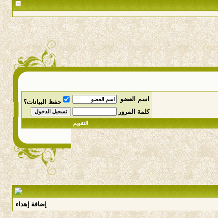
اسم العضو
حفظ البيانات؟
كلمة المرور
التقويم
إضافة إهداء