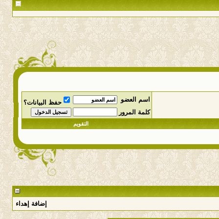
اسم العضو
حفظ البيانات؟
كلمة المرور
التقويم
إضافة إهداء