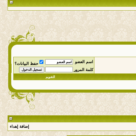
اسم العضو
حفظ البيانات؟
كلمة المرور
التقويم
إضافة إهداء