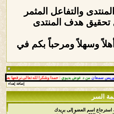
المنتدى والتفاعل المثمر
 تحقيق هدف المنتدى
لاً وسهلاً ومرحباً بكم في
 سمعان
من د عوض بديوي
: حمدا وشكرا لله تعالى نرفعها بعودتك إل
إضافة إهداء
مة السر
 استرجاع اسم العضو إلى بريدك