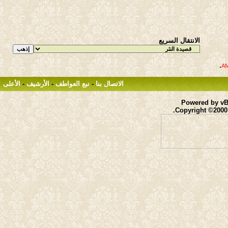
الانتقال السريع
.
الاتصال بنا
-
نبع العواطف
-
الأرشيف
-
الأعلى
Powered by vBu
Copyright ©2000 -