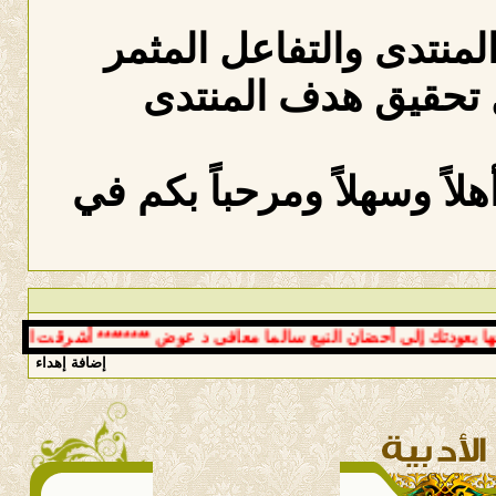
المنتدى والتفاعل المثمر
 تحقيق هدف المنتدى
لاً وسهلاً ومرحباً بكم في
عودتك إلى أحضان النبع سالما معافى د عوض ******** أشرقت الزوايا بو
إضافة إهداء