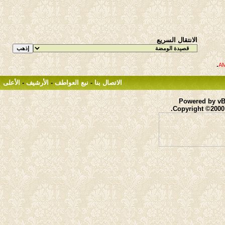
الانتقال السريع
.
الاتصال بنا
-
نبع العواطف
-
الأرشيف
-
الأعلى
Powered by vBu
Copyright ©2000 -