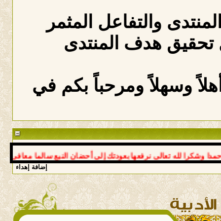
المنتدى والتفاعل المثمر
 تحقيق هدف المنتدى
لاً وسهلاً ومرحباً بكم في
كرا لله تعالى نرفعها بعودتك إلى أحضان النبع سالما معافى د عوض **
إضافة إهداء