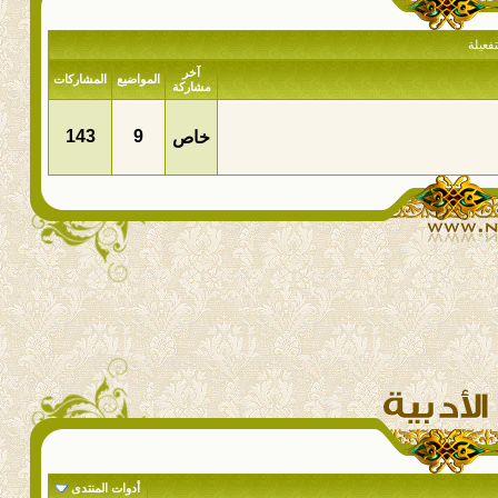
فعيلة
آخر
المواضيع
المشاركات
مشاركة
143
9
خاص
أدوات المنتدى