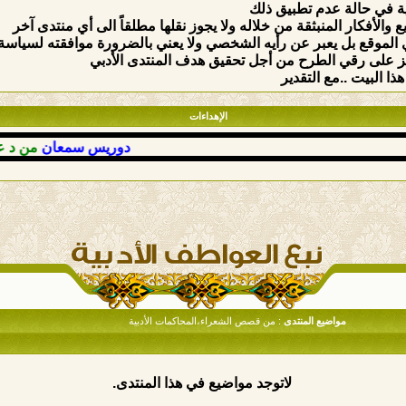
ة في حالة عدم تطبيق ذلك
والأفكار المنبثقة من خلاله ولا يجوز نقلها مطلقاً الى أي منتدى آخر
الموقع بل يعبر عن رأيه الشخصي ولا يعني بالضرورة موافقته لسياسة وق
ركيز على رقي الطرح من أجل تحقيق هدف المنتدى الأدبي
ذا البيت ..مع التقدير
الإهداءات
دوريس سمعان
من د عوض ب
مواضيع المنتدى
: من قصص الشعراء،المحاكمات الأدبية
لاتوجد مواضيع في هذا المنتدى.