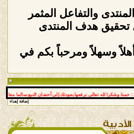
المنتدى والتفاعل المثمر
 تحقيق هدف المنتدى
لاً وسهلاً ومرحباً بكم في
دا وشكرا لله تعالى نرفعها بعودتك إلى أحضان النبع سالما معافى د ع
إضافة إهداء