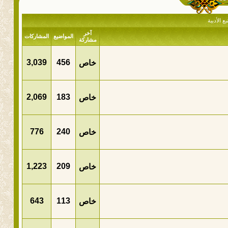
ع الأدبية
آخر
المواضيع
المشاركات
مشاركة
3,039
456
خاص
2,069
183
خاص
776
240
خاص
1,223
209
خاص
643
113
خاص