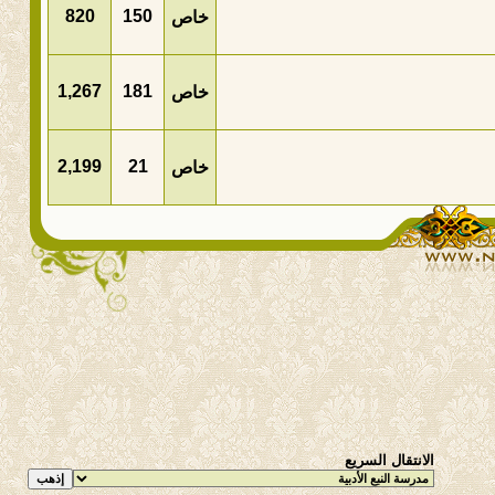
820
150
خاص
1,267
181
خاص
2,199
21
خاص
الانتقال السريع