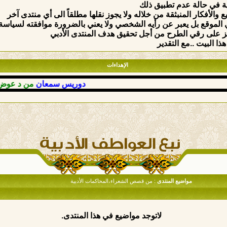
ة في حالة عدم تطبيق ذلك
والأفكار المنبثقة من خلاله ولا يجوز نقلها مطلقاً الى أي منتدى آخر
الموقع بل يعبر عن رأيه الشخصي ولا يعني بالضرورة موافقته لسياسة وق
ركيز على رقي الطرح من أجل تحقيق هدف المنتدى الأدبي
ذا البيت ..مع التقدير
الإهداءات
دوريس سمعان
من د عوض بدي
مواضيع المنتدى
: من قصص الشعراء،المحاكمات الأدبية
لاتوجد مواضيع في هذا المنتدى.