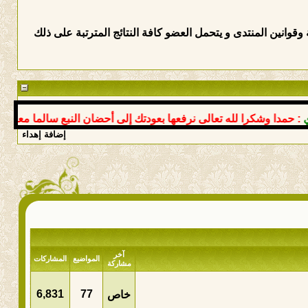
وانين المنتدى و يتحمل العضو كافة النتائج المترتبة على ذلك
مدا وشكرا لله تعالى نرفعها بعودتك إلى أحضان النبع سالما معافى د 
إضافة إهداء
آخر
المواضيع
المشاركات
مشاركة
6,831
77
خاص