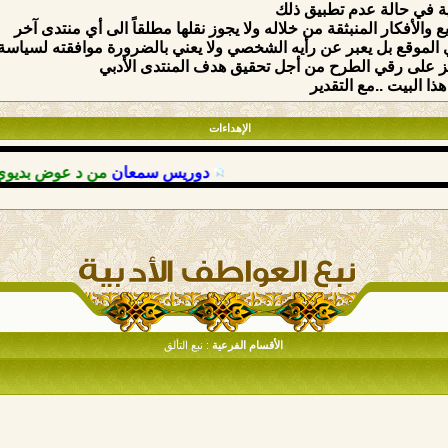
ة في حالة عدم تطبيق ذلك
والأفكار المنبثقة من خلاله ولا يجوز نقلها مطلقاً الى أي منتدى آخر
الموقع بل يعبر عن رأيه الشخصي ولا يعني بالضرورة موافقته لسياسة وق
ركيز على رقي الطرح من أجل تحقيق هدف المنتدى الأدبي
ذا البيت ..مع التقدير
الإهداءات
دوريس سمعان
من د عوض بديوي
: ح
الأقسام الفرعية
: نبع التألق