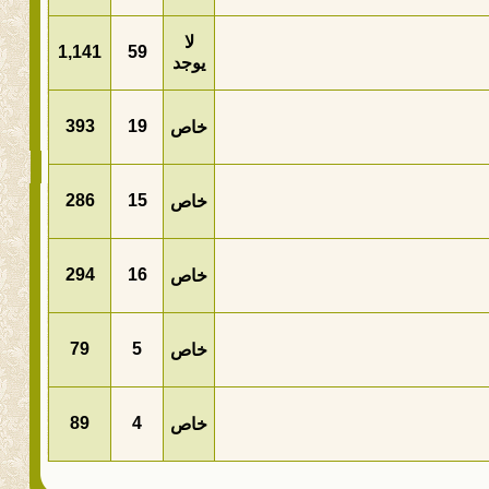
لا
1,141
59
يوجد
393
19
خاص
286
15
خاص
294
16
خاص
79
5
خاص
89
4
خاص