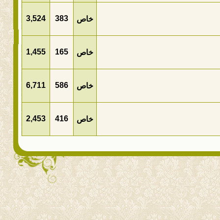
3,524
383
خاص
1,455
165
خاص
6,711
586
خاص
2,453
416
خاص