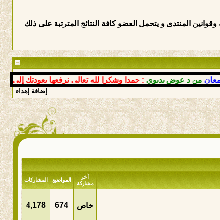
وانين المنتدى و يتحمل العضو كافة النتائج المترتبة على ذلك
من د عوض بديوي
: حمدا وشكرا لله تعالى نرفعها بعودتك إلى أحضان 
إضافة إهداء
آخر
المواضيع
المشاركات
مشاركة
4,178
674
خاص