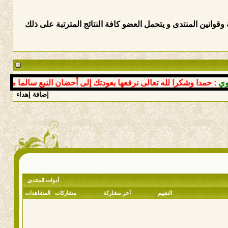
وانين المنتدى و يتحمل العضو كافة النتائج المترتبة على ذلك
 حمدا وشكرا لله تعالى نرفعها بعودتك إلى أحضان النبع سالما معافى 
إضافة إهداء
أدوات المنتدى
التقييم
آخر مشاركة
مشاركات
المشاهدات