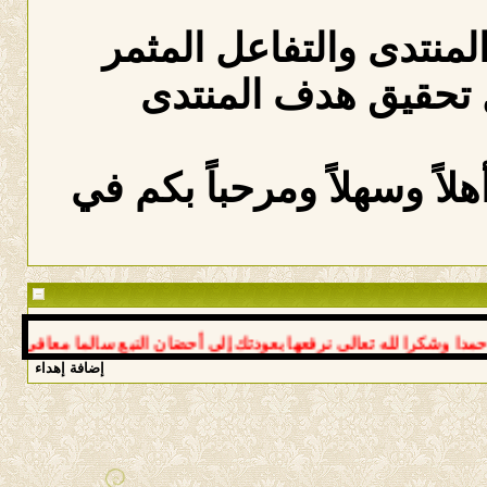
المنتدى والتفاعل المثمر
 تحقيق هدف المنتدى
لاً وسهلاً ومرحباً بكم في
شكرا لله تعالى نرفعها بعودتك إلى أحضان النبع سالما معافى د عوض *
إضافة إهداء