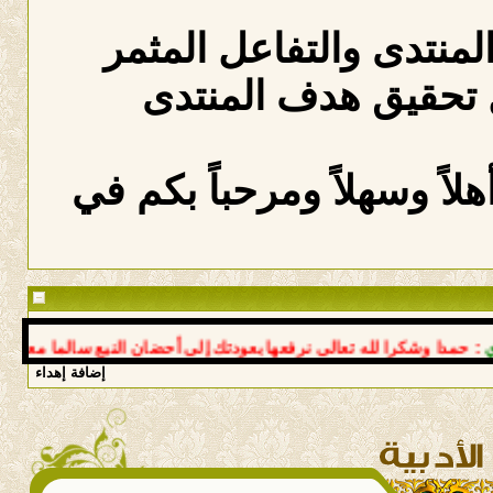
المنتدى والتفاعل المثمر
 تحقيق هدف المنتدى
لاً وسهلاً ومرحباً بكم في
دا وشكرا لله تعالى نرفعها بعودتك إلى أحضان النبع سالما معافى د ع
إضافة إهداء