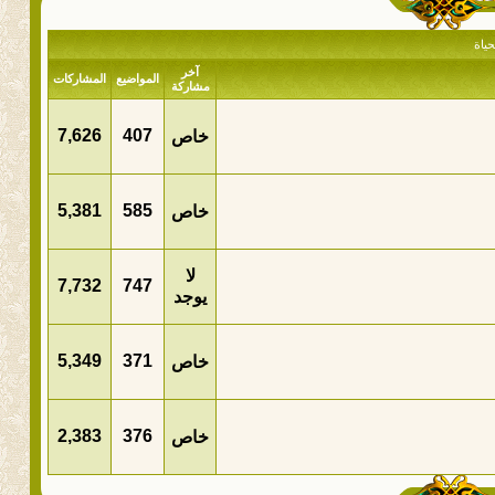
حياة
آخر
المواضيع
المشاركات
مشاركة
7,626
407
خاص
5,381
585
خاص
لا
7,732
747
يوجد
5,349
371
خاص
2,383
376
خاص