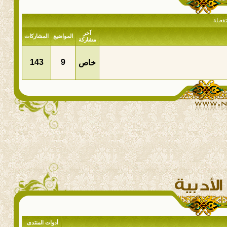
فعيلة
آخر
المواضيع
المشاركات
مشاركة
143
9
خاص
أدوات المنتدى