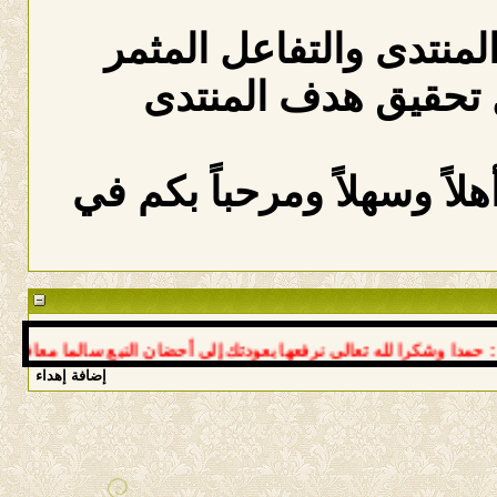
المنتدى والتفاعل المثمر
 تحقيق هدف المنتدى
لاً وسهلاً ومرحباً بكم في
ا وشكرا لله تعالى نرفعها بعودتك إلى أحضان النبع سالما معافى د عو
إضافة إهداء