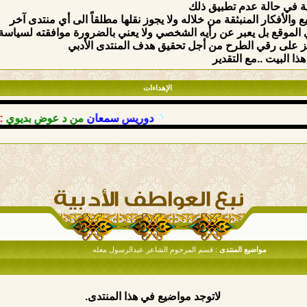
ة في حالة عدم تطبيق ذلك
والأفكار المنبثقة من خلاله ولا يجوز نقلها مطلقاً الى أي منتدى آخر
الموقع بل يعبر عن رأيه الشخصي ولا يعني بالضرورة موافقته لسياسة وق
ركيز على رقي الطرح من أجل تحقيق هدف المنتدى الأدبي
ذا البيت ..مع التقدير
الإهداءات
دوريس سمعان
من د عوض بديوي
: حمدا
مواضيع المنتدى
: قسم المرحوم الشاعر عبدالرسول معله
لاتوجد مواضيع في هذا المنتدى.