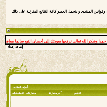
وانين المنتدى و يتحمل العضو كافة النتائج المترتبة على ذلك
 وشكرا لله تعالى نرفعها بعودتك إلى أحضان النبع سالما معافى د عوض
إضافة إهداء
أدوات المنتدى
التقييم
آخر مشاركة
مشاركات
المشاهدات