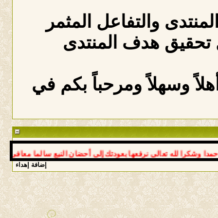
المنتدى والتفاعل المثمر
 تحقيق هدف المنتدى
لاً وسهلاً ومرحباً بكم في
شكرا لله تعالى نرفعها بعودتك إلى أحضان النبع سالما معافى د عوض *
إضافة إهداء