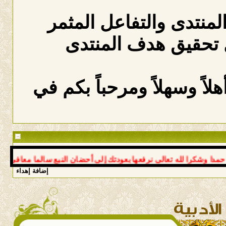
المنتدى والتفاعل المثمر
 تحقيق هدف المنتدى
لاً وسهلاً ومرحباً بكم في
شكرا لله تعالى نرفعها بعودتك إلى أحضان النبع سالما معافى د عوض *
إضافة إهداء