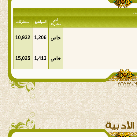
رد
آخر
المواضيع
المشاركات
مشاركة
10,932
1,206
خاص
15,025
1,413
خاص