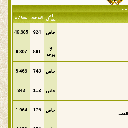
إيمان
آخر
المواضيع
المشاركات
مشاركة
49,685
924
خاص
لا
6,307
861
يوجد
5,465
748
خاص
842
113
خاص
1,964
175
خاص
الفضيل