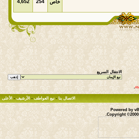
4,652
254
خاص
الانتقال السريع
.
الاتصال بنا
-
نبع العواطف
-
الأرشيف
-
الأعلى
Powered by vBu
Copyright ©2000 -